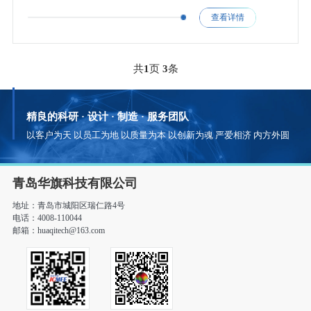
查看详情
共
1
页
3
条
青岛华旗科技有限公司
地址：青岛市城阳区瑞仁路4号
电话：4008-110044
邮箱：huaqitech@163.com