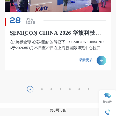
28
03月
2026
SEMICON CHINA 2026 华旗科技参
展圆满结束
在“跨界全球·心芯相连”的号召下，SEMICON China 202
6于2026年3月25日至27日在上海新国际博览中心拉开帷
幕，这场全球半导体行业的顶级盛宴再次汇聚了世界的
目光。青岛华旗科技作为坚定的参与者，每年如期赴
探索更多
约，与全球同仁一道探索行业前沿，驱动产业革新，并
在此次盛会上满载而归，收获颇丰。
微信咨询
共
0
页
0
条