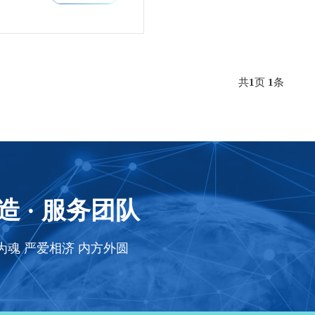
共
1
页
1
条