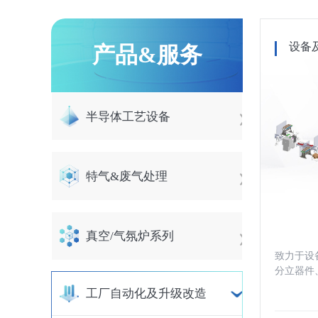
设备
产品&服务
半导体工艺设备
特气&废气处理
真空/气氛炉系列
致力于设
分立器件
材料等行
工厂自动化及升级改造
（无人）