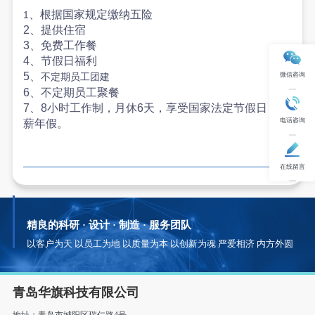
、根据国家规定缴纳五险
1
2
、提供住宿
3
、免费工作餐
4
、节假日福利
5
、
微信咨询
不定期员工团建
6
、不定期员工聚餐
7
、
8
小时工作制，月休
6
天，享受国家法定节假日，带
电话咨询
薪年假。
在线留言
青岛华旗科技有限公司
地址：青岛市城阳区瑞仁路4号