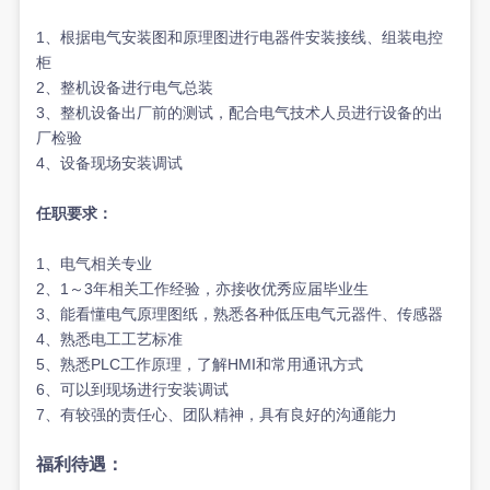
1
、根据电气安装图和原理图进行电器件安装接线、组装电控
柜
2
、整机设备进行电气总装
3
、整机设备出厂前的测试，配合电气技术人员进行设备的出
厂检验
4
、设备现场安装调试
任职要求：
1
、电气相关专业
2
1
3
、
～
年相关工作经验，亦接收优秀应届毕业生
3
、能看懂电气原理图纸，熟悉各种低压电气元器件、传感器
4
、熟悉电工工艺标准
5
PLC
HMI
、熟悉
工作原理，了解
和常用通讯方式
6
、可以到现场进行安装调试
7
、有较强的责任心、团队精神，具有良好的沟通能力
福利待遇：